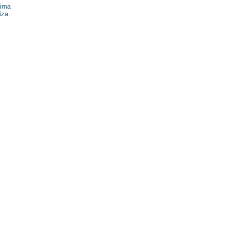
ima
iza