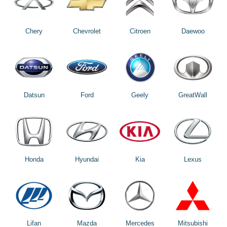
Chery
Chevrolet
Citroen
Daewoo
Datsun
Ford
Geely
GreatWall
Honda
Hyundai
Kia
Lexus
Lifan
Mazda
Mercedes
Mitsubishi