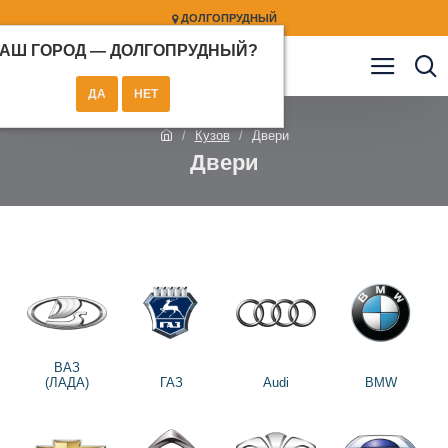
ДОЛГОПРУДНЫЙ
АШ ГОРОД —
ДОЛГОПРУДНЫЙ
?
Кузов
Двери
Двери
ВАЗ
(ЛАДА)
ГАЗ
Audi
BMW