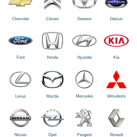
Chevrolet
Citroen
Daewoo
Datsun
Ford
Honda
Hyundai
Kia
Lexus
Mazda
Mercedes
Mitsubishi
Nissan
Opel
Peugeot
Renault