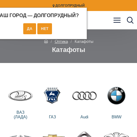
ДОЛГОПРУДНЫЙ
АШ ГОРОД —
ДОЛГОПРУДНЫЙ
?
Оптика
Катафоты
Катафоты
ВАЗ
(ЛАДА)
ГАЗ
Audi
BMW