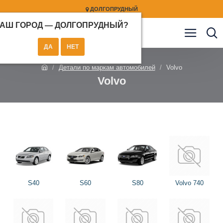
ДОЛГОПРУДНЫЙ
АШ ГОРОД —
ДОЛГОПРУДНЫЙ
?
Детали по маркам автомобилей
Volvo
Volvo
S40
S60
S80
Volvo 740