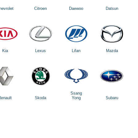
hevrolet
Citroen
Daewoo
Datsun
Kia
Lexus
Lifan
Mazda
Ssang
Renault
Skoda
Yong
Subaru