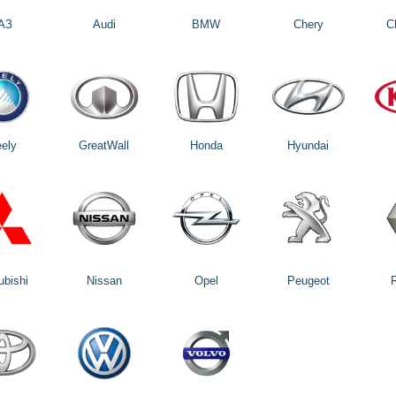
АЗ
Audi
BMW
Chery
C
ely
GreatWall
Honda
Hyundai
ubishi
Nissan
Opel
Peugeot