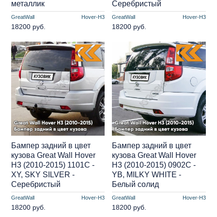
металлик
Серебристый
GreatWall
Hover-H3
GreatWall
Hover-H3
18200 руб.
18200 руб.
Бампер задний в цвет
Бампер задний в цвет
кузова Great Wall Hover
кузова Great Wall Hover
H3 (2010-2015) 1101C -
H3 (2010-2015) 0902C -
XY, SKY SILVER -
YB, MILKY WHITE -
Серебристый
Белый солид
GreatWall
Hover-H3
GreatWall
Hover-H3
18200 руб.
18200 руб.