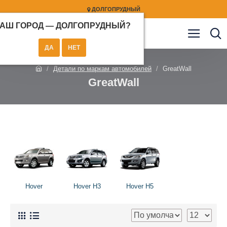
ДОЛГОПРУДНЫЙ
АШ ГОРОД —
ДОЛГОПРУДНЫЙ
?
Детали по маркам автомобилей
GreatWall
GreatWall
Hover
Hover H3
Hover H5