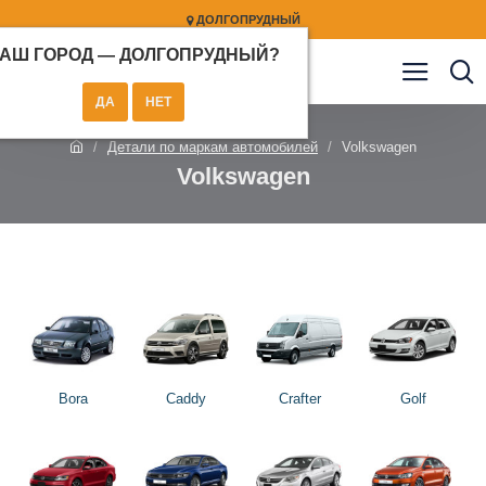
ДОЛГОПРУДНЫЙ
АШ ГОРОД —
ДОЛГОПРУДНЫЙ
?
Детали по маркам автомобилей
Volkswagen
Volkswagen
Bora
Caddy
Crafter
Golf