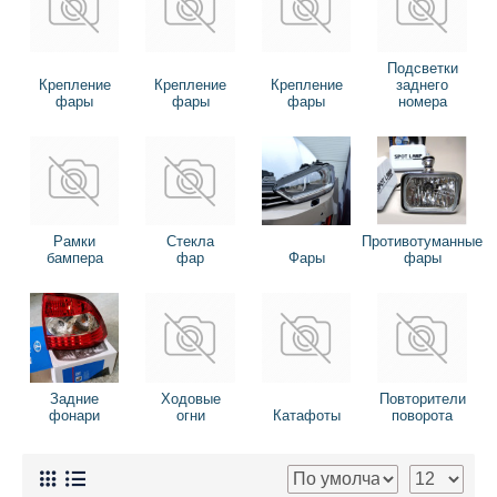
Подсветки
Крепление
Крепление
Крепление
заднего
фары
фары
фары
номера
Рамки
Стекла
Противотуманные
бампера
фар
Фары
фары
Задние
Ходовые
Повторители
фонари
огни
Катафоты
поворота