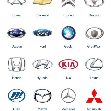
Chery
Chevrolet
Citroen
Daewoo
Datsun
Ford
Geely
GreatWall
Honda
Hyundai
Kia
Lexus
Lifan
Mazda
Mercedes
Mitsubishi