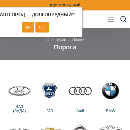
ДОЛГОПРУДНЫЙ
АШ ГОРОД —
ДОЛГОПРУДНЫЙ
?
Кузов
Пороги
Пороги
ВАЗ
(ЛАДА)
ГАЗ
Audi
BMW