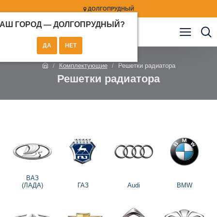
ДОЛГОПРУДНЫЙ
АШ ГОРОД —
ДОЛГОПРУДНЫЙ
?
Комплектующие
Решетки радиатора
Решетки радиатора
ВАЗ
(ЛАДА)
ГАЗ
Audi
BMW