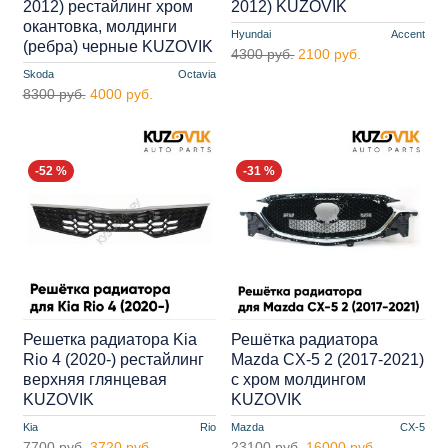
2012) рестайлинг хром
2012) KUZOVIK
окантовка, молдинги
Hyundai
Accent
(ребра) черные KUZOVIK
4300 руб.
2100 руб.
Skoda
Octavia
8300 руб.
4000 руб.
-52 %
-31 %
Решетка радиатора Kia
Решётка радиатора
Rio 4 (2020-) рестайлинг
Mazda CX-5 2 (2017-2021)
верхняя глянцевая
с хром молдингом
KUZOVIK
KUZOVIK
Kia
Rio
Mazda
CX-5
7700 руб.
3720 руб.
23100 руб.
16000 руб.