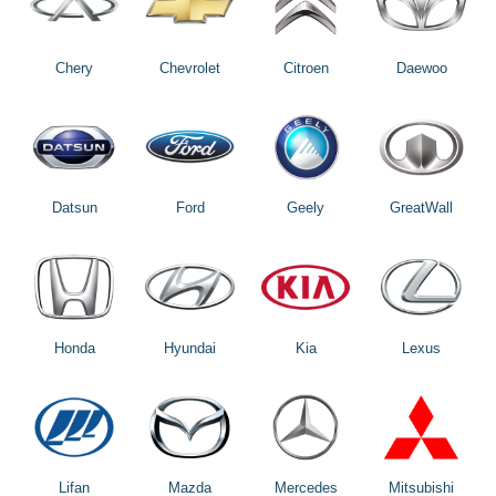
Chery
Chevrolet
Citroen
Daewoo
Datsun
Ford
Geely
GreatWall
Honda
Hyundai
Kia
Lexus
Lifan
Mazda
Mercedes
Mitsubishi