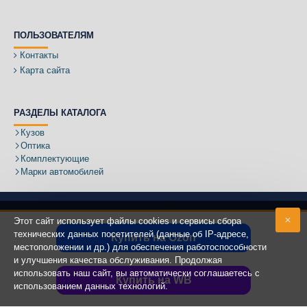
ПОЛЬЗОВАТЕЛЯМ
Контакты
Карта сайта
РАЗДЕЛЫ КАТАЛОГА
Кузов
Оптика
Комплектующие
Марки автомобилей
Этот сайт использует файлы cookies и сервисы сбора
технических данных посетителей (данные об IP-адресе,
Купить на Ozon
местоположении и др.) для обеспечения работоспособности
Адрес:
и улучшения качества обслуживания. Продолжая
использовать наш сайт, вы автоматически соглашаетесь с
Купить на WB
использованием данных технологий.
Copyright ©
2020 - 2025
КУЗОВИК.РУ